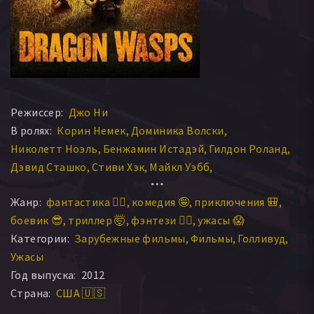
Режиссер:
Джо Ни
В ролях:
Корин Немек
Доминика Волски
Николетт Ноэль
Бенжамин Истадэй
Гилдон Роланд
Дэвид Сташко
Стиви Хэк
Майкл Уэбб
Адриан Клиссолд
Дэвид Таскер
Берн Веласкес
Жанр:
фантастика 🧙‍♀️
комедия 🤪
приключения 🎒
Pulu Lightburn
Косондра Сьорстром
боевик 😎
триллер 🤯
фэнтези 🧝‍♂️
ужасы 😱
Виктория Джеффрис
Аарон Эрскин
Меррик Симмонс
Категории:
Зарубежные фильмы
Фильмы
Голливуд
Ronald Usher
Norman Brakeman
Carlton Young
Ужасы
Germain Harris
Shemar Ramos
Элрой Пердомо
Год выпуска:
2012
Michael Alvarado
Kofi Saunders
Edward Usher
Страна:
США 🇺🇸
Jeffery Craig
Gregory Tillet
Augustine Ramos
Dennis Garbutt
Leonard Tillet
Ernie Pipersbugh