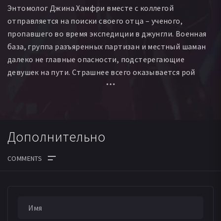
Энтомолог Джина Хамфри вместе с коллегой
Bruce Tillet
Roy Reniott
отправляется на поиски своего отца – ученого,
пропавшего во время экспедиции в джунгли. Военная
база, группа разъяренных партизан и местный шаман
далеко не главные опасности, подстерегающие
девушек на пути. Страшнее всего оказывается рой
гигантских ос-убийц, порожденных генетической
мутацией...
Дополнительно