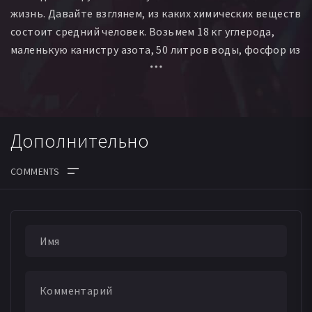
жизнь. Давайте взглянем, из каких химических веществ
состоит средний человек. Возьмем 18 кг углерода,
маленькую канистру азота, 50 литров воды, фосфор из
50 тысяч спичек, железо из небольшого гвоздя и еще
около 20 элементов. И поставим на весы человека и
собранные элементы. Химически две чаши весов
равны, но биологически они совершенно разные.
Дополнительно
В человеке эти вещества организованы в клетки,
дающие жизнь. 60 000 миллиардов мельчайших,
невероятно сложных структур представляют тело.
ДАТА ВЫХОДА СЕРИЙ
Проще говоря, мы и есть клетки. Когда мы дышим,
двигаемся, думаем — все эти процессы,
осуществляются клетками. И чем больше мы узнаем о
них, тем больше поражаемся. Понимание того, что все
живые существа, от амебы до человека состоят из
клеток, является краеугольным камнем преткновения