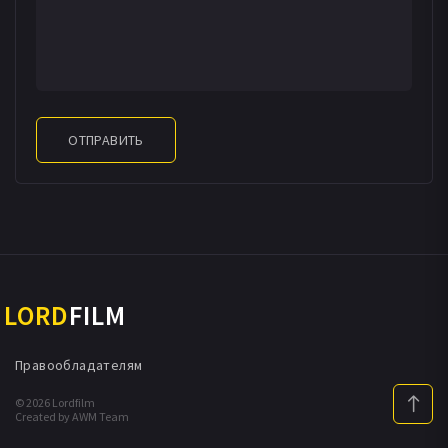
биологии, всеобъемлющим пониманием жизни. Однако
мало кто знает, как мы пришли к пониманию этого.
Английский биолог Адам Резерфорд проведет нас в
почти сказочный, невидимый мир... Это повесть о том,
как человечество раскрыло загадку жизни. Это одна их
ОТПРАВИТЬ
самых захватывающих научных историй.
LORD
FILM
Правообладателям
© 2026 Lordfilm
Created by AWM Team