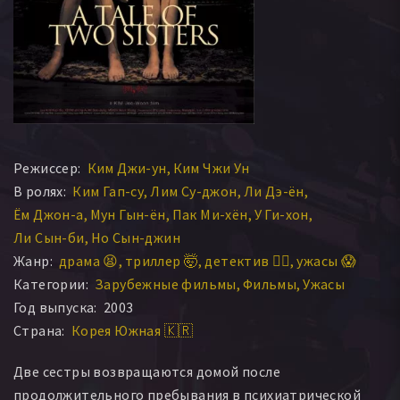
Режиссер:
Ким Джи-ун
Ким Чжи Ун
В ролях:
Ким Гап-су
Лим Су-джон
Ли Дэ-ён
Ём Джон-а
Мун Гын-ён
Пак Ми-хён
У Ги-хон
Ли Сын-би
Но Сын-джин
Жанр:
драма 😫
триллер 🤯
детектив 🕵️‍♂️
ужасы 😱
Категории:
Зарубежные фильмы
Фильмы
Ужасы
Год выпуска:
2003
Страна:
Корея Южная 🇰🇷
Две сестры возвращаются домой после
продолжительного пребывания в психиатрической