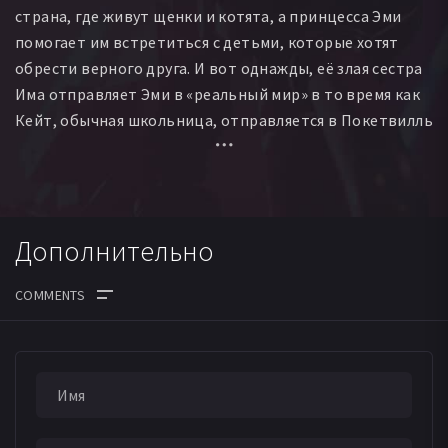
страна, где живут щенки и котята, а принцесса Эми
помогает им встретиться с детьми, которые хотят
обрести верного друга. И вот однажды, её злая сестра
Има отправляет Эми в «реальный мир» в то время как
Кейт, обычная школьница, отправляется в Покетвилль
на ее место. Теперь, с помощью щенка Магика, она
должна продолжить важную работу Эми и помешать
властной Име занять место принцессы.
Дополнительно
ДАТА ВЫХОДА СЕРИЙ