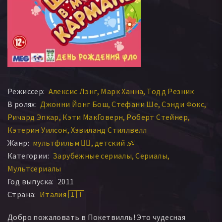
Режиссер:
Алексис Лэнг
Марк Ханна
Тодд Резник
В ролях:
Джонни Йонг Бош
Стефани Ше
Сэнди Фокс
Ричард Эпкар
Кэти МакГоверн
Роберт Стейнер
Кэтерин Уилсон
Хэвиланд Стиллвелл
Жанр:
мультфильм 🧚‍♀️
детский 👶
Категории:
Зарубежные сериалы
Сериалы
Мультсериалы
Год выпуска:
2011
Страна:
Италия 🇮🇹
Добро пожаловать в Покетвилль! Это чудесная