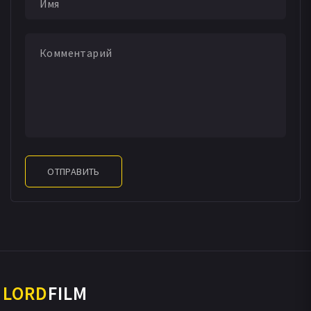
Ману влюбляется в Кусум, потому что она напоминает
Тану...
ОТПРАВИТЬ
LORD
FILM