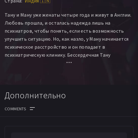
Страна:
Индия 🇮🇳
Тану и Ману уже женаты четыре года и живут в Англии.
Любовь прошла, и осталась надежда лишь на
психиатров, чтобы понять, если есть возможность
улучшить ситуацию. Но, как назло, у Ману начинается
психическое расстройство и он попадает в
психиатрическую клинику. Бессердечная Тану
оставляет его на произвол судьбы и возвращается в
Индию к своим родителям. Там она сообщает его другу
Паппи о состоянии Ману.
Дополнительно
Когда Паппи приезжает в Лондон, Ману уже выписан
из клиники и они вместе возвращаются в Индию.
Однажды, совершенно случайно, Ману видит двойника
Тану и ошибочно принимает за свою бывшую жену. Но
оказывается, что её зовут Кусум по прозвищу Датто,
родом из Харьяна и учится в Дели. Она спортсменка.