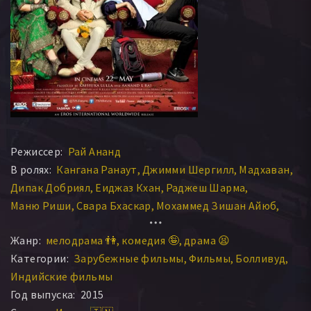
Режиссер:
Рай Ананд
В ролях:
Кангана Ранаут
Джимми Шергилл
Мадхаван
Дипак Добриял
Еиджаз Кхан
Раджеш Шарма
Маню Риши
Свара Бхаскар
Мохаммед Зишан Айюб
Радж Авасти
Gaurav Mishra
Аакаш Дахия
Алекс Джаеп
Жанр:
мелодрама 👫
комедия 🤪
драма 😫
Категории:
Зарубежные фильмы
Фильмы
Болливуд
Индийские фильмы
Год выпуска:
2015