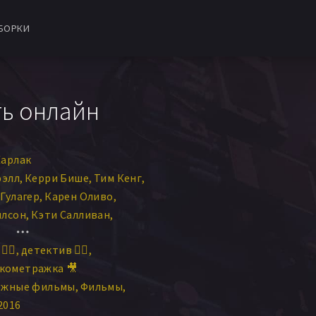
БОРКИ
ть онлайн
Карлак
юэлл
Керри Бише
Тим Кенг
Гулагер
Карен Оливо
илсон
Кэти Салливан
II
Денниша Прэтт
‍♀️
детектив 🕵️‍♂️
Эдвардс
Таня Митюшина
кометражка 🎥
обби Прюитт
ежные фильмы
Фильмы
на Керр
Райан Гангл
2016