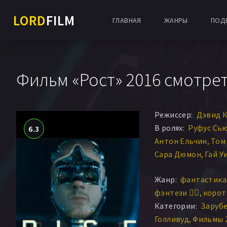
LORD
FILM
ГЛАВНАЯ
ЖАНРЫ
ПОД
Фильм «Рост» 2016 смотре
Режиссер:
Дэвид 
В ролях:
Руфус Сь
6.3
Антон Ельчин
Том 
Сара Дюмон
Гай У
Джеймс Т. Уильямс 
Жанр:
фантастика 
Тим Кан
Терренс 
фэнтези 🧝‍♂️
корот
Корби Салливан
Б
Категории:
Заруб
Derrick Eppich
Ала
Голливуд
Фильмы 
Рафаэль Каммер