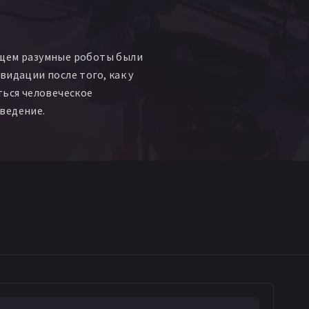
щем разумные роботы были
видации после того, как у
ться человеческое
ведение.