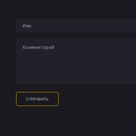
David Knight
Luke 
Alex Liang
Matt Jo
Amy Linsamouth
B
Даг Уокер
Трэвис 
Энтони Эванс
Ada
Noah Sherman
Sus
Аарон Уайт
Райан 
Мэтт Дж. Брюэр
A
Justin Shertick
Фрэ
Sierra Russell
Шон 
Keegan Paine
Suzie
Hollis Sherman-Pe
Майк Матей
Бретт
ОТПРАВИТЬ
Ховард Скотт Уор
Mike Franciotti
Эли
Sean Francis Toohe
Scotty Schiefer
Dav