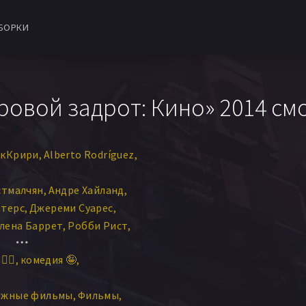
БОРКИ
овой задрот: Кино» 2014 см
акКрири
Alberto Rodríguez
стмалчян
Андре Хайланд
нтерс
Джереми Суарес
лена Баррет
Робби Рист
жеймс Рольф
‍♀️
комедия 🤪
а Гленденинг
Бобби Рид
дре Медоуз
ежные фильмы
Фильмы
ара Холл
Круз Флорес