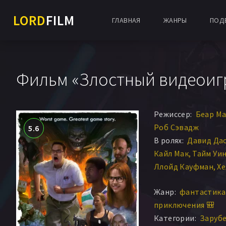
LORD
FILM
ГЛАВНАЯ
ЖАНРЫ
ПОД
Фильм «Злостный видеоигр
Режиссер:
Беар М
Роб Сэвадж
5.6
В ролях:
Давид Да
Кайл Мак
Тайм Уи
Ллойд Кауфман
Хе
Джэйк Джонсон
Д
Жанр:
фантастика 
Эдди Пепитон
Сар
приключения 🎒
Стивен Мендел
Ан
Категории:
Заруб
Нэйтан Барнатт
М