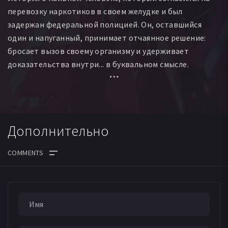
перевозку наркотиков в своем желудке и был
задержан федеральной полицией. Он, оставшийся
один и напуганный, принимает отчаянное решение:
бросает вызов своему организму и удерживает
доказательства внутри... в буквальном смысле.
Поступая таким образом, он становится
«человеческой бомбой замедленного действия»,
затаскивая полицейских, преступников и свою семью
в безвыходную авантюру.
Дополнительно