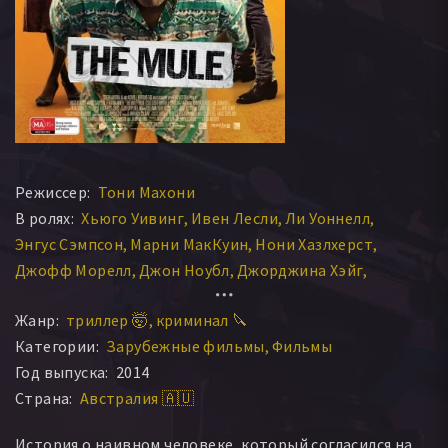
Режиссер:
Тони Махони
В ролях:
Хьюго Уивинг
Ивен Лесли
Ли Уоннелл
Энгус Сэмпсон
Марни МакКуин
Нони Хазлхерст
Джофф Морелл
Джон Ноубл
Джорджина Хэйг
Ник Фарнелл
Жанр:
триллер 🤯
криминал 🔪
Категории:
Зарубежные фильмы
Фильмы
Год выпуска:
2014
Страна:
Австралия 🇦🇺
История о наивном человеке, который согласился на