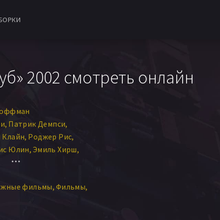
БОРКИ
б» 2002 смотреть онлайн
Хоффман
ди
Патрик Демпси
 Клайн
Роджер Рис
ис Юлин
Эмиль Хирш
ант
Эдвард Херрманн
Калп
Джесси Айзенберг
ежные фильмы
Фильмы
ул Кханна
Том Блум
ь Гретш
Элизабет Хобгуд
ел Миллман