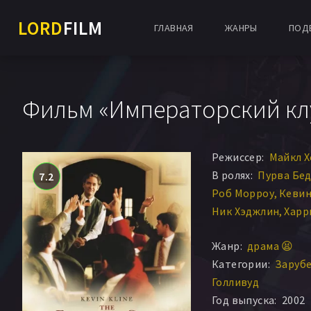
LORD
FILM
ГЛАВНАЯ
ЖАНРЫ
ПОД
Фильм «Императорский клу
Режиссер:
Майкл 
В ролях:
Пурва Бе
7.2
Роб Морроу
Кевин
Ник Хэджлин
Харр
Джессика Брукс Гр
Жанр:
драма 😫
Пол Дано
Стивен 
Категории:
Заруб
Эмбет Дэвидц
Рах
Голливуд
Хелен Кэри
Джоэл
Год выпуска:
2002
Риши Мехта
Гэбри