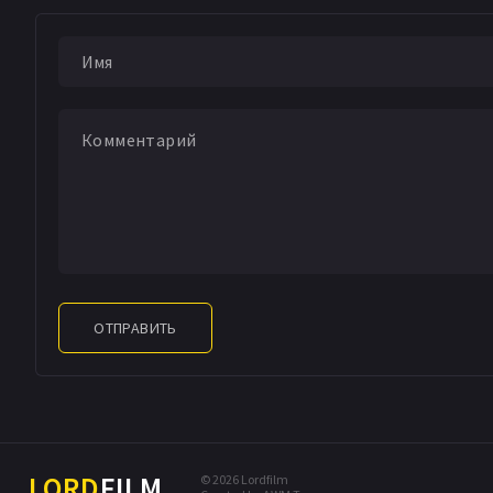
Рик Каратас
Justi
ОТПРАВИТЬ
LORD
FILM
© 2026 Lordfilm