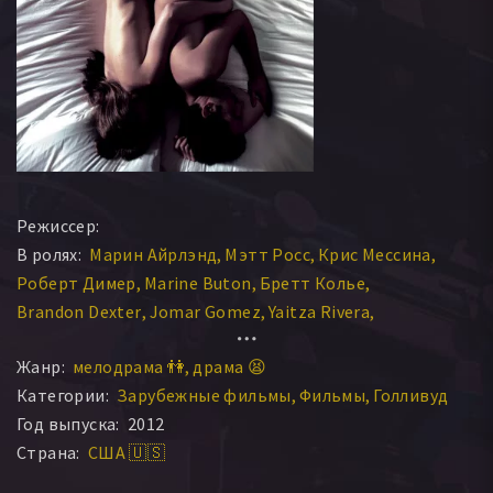
Режиссер:
В ролях:
Марин Айрлэнд
Мэтт Росс
Крис Мессина
Роберт Димер
Marine Buton
Бретт Колье
Brandon Dexter
Jomar Gomez
Yaitza Rivera
Anne H. Wilson
Paul Day
Matthew L. Oliva
Жанр:
мелодрама 👫
драма 😫
Justin Stevenson
Категории:
Зарубежные фильмы
Фильмы
Голливуд
Год выпуска:
2012
Страна:
США 🇺🇸