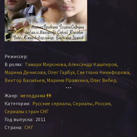
Режиссер:
В ролях:
Тамара Миронова
Александр Кашперов
Марина Денисова
Олег Гарбуз
Светлана Никифорова
Виктор Васильев
Марина Правкина
Олег Вебер
Павел Харланчук
Роман Подоляко
Лариса Маршалова
Жанр:
мелодрама 👫
Олег Ткачёв
Александр Касаткин
Сергей Юшкевич
Категории:
Русские сериалы
Сериалы
Россия
Полина Сыркина
Дмитрий Мухин
Алёна Козырева
Сериалы стран СНГ
Зинаида Зубкова
Олег Коц
Леонид Улащенко
Год выпуска:
2011
Сергей Журавель
Людмила Максакова
Страна:
СНГ
Валерий Кащеев
Наталья Холодович
Валерий Анисенко
Алексей Дозморов