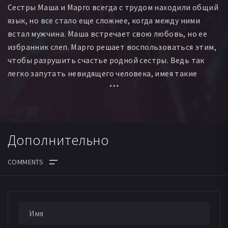
Сестры Маша и Марго всегда с трудом находили общий
Яна Касперович
Мария Мацель
Владимир Божков
язык, но все стало еще сложнее, когда между ними
Тамара Муженко
Матвей Шкуратов
встал мужчина. Маша встречает свою любовь, но ее
Артем Давидович
Зоя Белохвостик
избранник слеп. Марго решает воспользоваться этим,
Валерия Гайдукевич
Сергей Здоронков
Антон Белько
чтобы разрушить счастье родной сестры. Ведь так
легко запутать невидящего человека, имея такие
схожие голоса и умение перевоплощаться.
Дополнительно
ДАТА ВЫХОДА СЕРИЙ