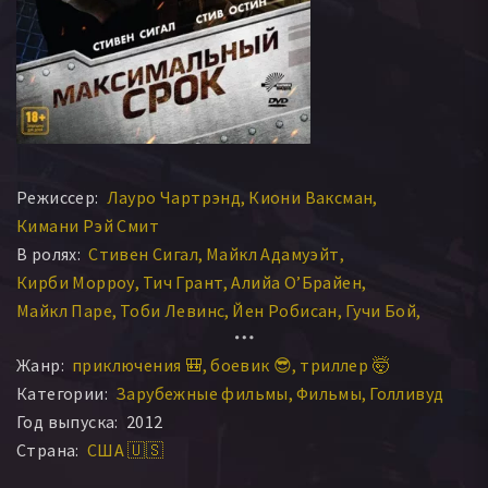
Режиссер:
Лауро Чартрэнд
Киони Ваксман
Кимани Рэй Смит
В ролях:
Стивен Сигал
Майкл Адамуэйт
Кирби Морроу
Тич Грант
Алийа О’Брайен
Майкл Паре
Тоби Левинс
Йен Робисан
Гучи Бой
Гарвин Кросс
Дэн Ши
Стив Остин
Зак Сантьяго
Жанр:
приключения 🎒
боевик 😎
триллер 🤯
Дж.Дж. Макаро
Стеф Сонг
Филлип Митчелл
Категории:
Зарубежные фильмы
Фильмы
Голливуд
Джеймс Бэмфорд
Брен Фостер
Дин Редман
Год выпуска:
2012
Брайан Хо
Брюс Кроуфорд
Джефф Санка
Страна:
США 🇺🇸
Ричард Стро
Дарси Лори
Шарлин Ройер
Чад Беллами
Кристофер Гордон