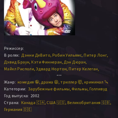
Режиссер:
В ролях:
Дэнни ДеВито
Робин Уильямс
Питер Лонг
Дэвид Браун
Кэти Финнеран
Дэн Дюран
Майкл Рисполи
Эдвард Нортон
Питер Келеган
Винсент Скьявелли
Кэтрин Кинер
Билл Лэйк
Жанр:
комедия 🤪
драма 😫
триллер 🤯
криминал 🔪
Джон Стюарт
Роберт Проски
Трейси Уолтер
Категории:
Зарубежные фильмы
Фильмы
Голливуд
Филип Крэйг
Луис Гьямбальво
Харви Файерстин
Год выпуска:
2002
Ротафорд Грэй
Дэнни Вудберн
Дилан Робертс
Страна:
Канада 🇨🇦
США 🇺🇸
Великобритания 🇬🇧
Крэйг Элдридж
Мартин Пфефферкорн
Тодд Графф
Германия 🇩🇪
Мэттью Аркин
Пэм Феррис
Филлип Джарретт
Эди Никсеттер
Ричард Хэмилтон
Мартин Клебба