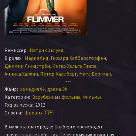
Режиссер:
Патрик Эклунд
В ролях:
Мария Сид
Герхард Хобберсторфен
Джимми Линдстрём
Ингар Хельге Гимле
Анника Халлин
Петер Карлберг
Матс Бергман
Сага Гарде
Кьель Бергквист
Лотти Тёрнрос
Жанр:
комедия 🤪
драма 😫
Олле Сарри
Якоб Норденсон
Аллан Свенссон
Категории:
Зарубежные фильмы
Фильмы
Сиселла Бенн
Svante Grundberg
Daniel Rudstedt
Год выпуска:
2012
Анки Ларссон
Свен Воллтер
Челль Бергквист
Страна:
Швеция 🇸🇪
Камилла Ларссон
Filip Tallhamn
Маргарета Петтерссон
Александр Дальстрём
В маленьком городке Бакберге происходят
Saga Eserstam
Грегер Оттоссон
Ронни Эрикссон
значительные события. Телекоммуникационная