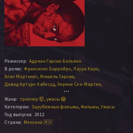
Режиссер:
Адриан Гарсиа Больяно
В ролях:
Франсиско Баррейро
Лаура Каро
Алан Мартинес
Мишель Гарсиа
Давид Артуро Кабесуд
Энрике Сен-Мартен
Мишель Эстрада
Джессика Ирис
Дана Дорель
Жанр:
триллер 🤯
ужасы 😱
Хуан Карлос Аррегин
Джанкарло Руис
Категории:
Зарубежные фильмы
Фильмы
Ужасы
Барбара Перрин Ривемар
Пако Муфоте
Год выпуска:
2012
Страна:
Мексика 🇲🇽