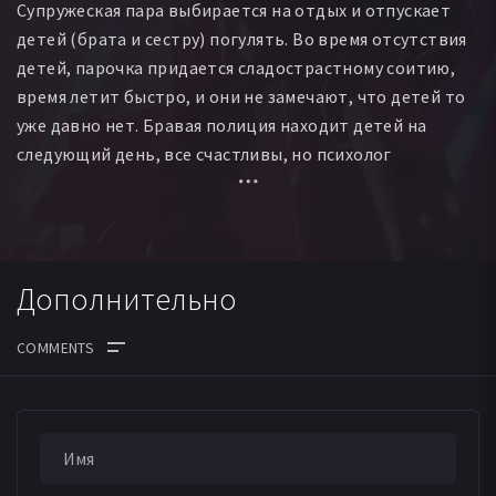
Супружеская пара выбирается на отдых и отпускает
детей (брата и сестру) погулять. Во время отсутствия
детей, парочка придается сладострастному соитию,
время летит быстро, и они не замечают, что детей то
уже давно нет. Бравая полиция находит детей на
следующий день, все счастливы, но психолог
обнаруживает, что дети подвергались сексуальному
насилию. На все попытки выяснить, дети
отмалчиваются, но в доме начинают происходить
странные вещи.
Дополнительно