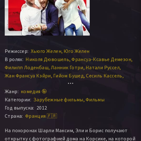
Режиссер:
Хьюго Желен
Юго Желен
В ролях:
Николя Дювошель
Франсуа-Ксавье Демезон
Филипп Лоденбаш
Ланник Готри
Натали Руссел
Жан Франсуа Кэйри
Гийом Бушед
Сесиль Кассель
Флоранс Томассен
Мишлин Прель
Жанр:
комедия 🤪
Пьер-Анж Ле Пожам
Жак Франц
Мелани Тьерри
Категории:
Зарубежные фильмы
Фильмы
Пабло Бюне
Пьер Нинэ
Патрис Меленнек
Год выпуска:
2012
Флоре Бонавентура
Ришар Шевалье
Эми Леви
Страна:
Франция 🇫🇷
Diane Pierens
Patrick Dross
Magali Caillot
Гийом Мелани
Синди Темпец
Thomas Darmon
На похоронах Шарли Максим, Эли и Борис получают
Наташа Коссманн
Катарина Ковалевски
открытку с фотографией дома на Корсике, на которой