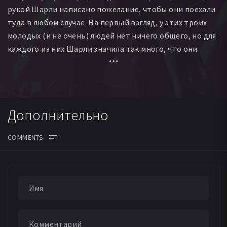
рукой Шарли написано пожелание, чтобы они поехали
туда в любом случае. На первый взгляд, у этих троих
молодых (и не очень) людей нет ничего общего, но для
каждого из них Шарли значила так много, что они
отправляются выполнять ее последнее желание,
оставив работу, подружек и разные срочные дела. Кто
она была для каждого из них? Что свело их вместе?
Почему они решились на поездку? Что их ждет?
Дополнительно