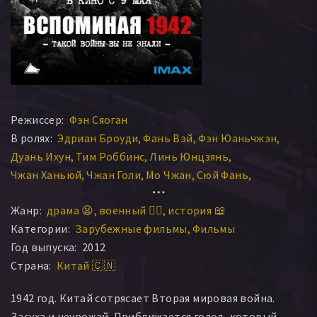
Режиссер:
Фэн Сяоган
В ролях:
Эдриан Броуди
Фань Вэй
Фэн Юаньчжэн
Дуань Ихун
Тим Роббинс
Линь Юнцзянь
Чжан Ханьюй
Чжан Голи
Мо Чжан
Сюй Фань
Чэнь Даомин
Чжан Гоцян
Ли Сюэцзянь
Цзинъи Йао
Жанр:
драма 😫
военный 👨‍✈️
история 📖
Шу Чжан
Люй Чжун
Алек Су
Ван Цзывэнь
Категории:
Зарубежные фильмы
Фильмы
Morning Chang
Кэ Лань
Ду Чунь
Йи Жао
Год выпуска:
2012
Натаниэл Бойд
Альфред Синг
Чженью Цяо
Страна:
Китай 🇨🇳
Jiale Peng
Ли Цянь
Хуйфан Йуан
Шаохуа Чжан
Сяоцзе Тиан
ЖенЮ
Цзяхой Ян
1942 год. Китай сотрясает Вторая мировая война.
Засуха и неурожай. Приближается голод, который