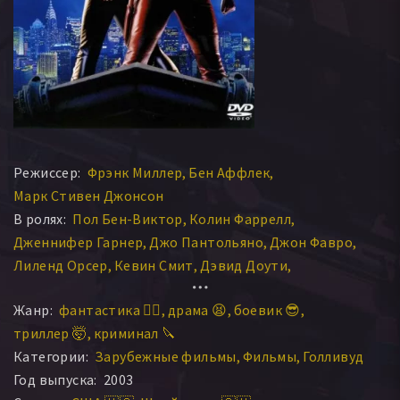
Режиссер:
Фрэнк Миллер
Бен Аффлек
Марк Стивен Джонсон
В ролях:
Пол Бен-Виктор
Колин Фаррелл
Дженнифер Гарнер
Джо Пантольяно
Джон Фавро
Лиленд Орсер
Кевин Смит
Дэвид Доути
Марк Марголис
Майкл Кларк Дункан
Жанр:
фантастика 🧙‍♀️
драма 😫
боевик 😎
Джуд Чикколелла
Джон Ротмен
Деррик О’Коннор
триллер 🤯
криминал 🔪
Кевин Спиртас
Кэйн Ходдер
Дэвид Кит
Скотт Терра
Категории:
Зарубежные фильмы
Фильмы
Голливуд
Эрик Авари
Эллен Помпео
Пэт Кроуфорд Браун
Год выпуска:
2003
Стефанос Мильцакакис
Кристиан Бовинг