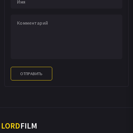
Коллин Грант
Клодин Фаррелл
Сьюзи Джонсон
Ребекка Майкл
Гектор Моралес
Брайан М. Олсон
ОТПРАВИТЬ
LORD
FILM