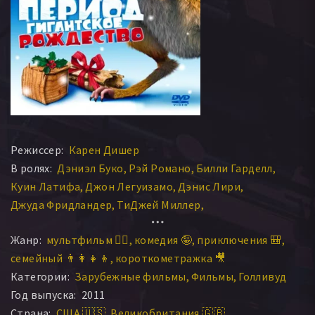
Режиссер:
Карен Дишер
В ролях:
Дэниэл Буко
Рэй Романо
Билли Гарделл
Куин Латифа
Джон Легуизамо
Дэнис Лири
Джуда Фридландер
ТиДжей Миллер
Джастин Шенкароу
Крис Уэдж
Шонн Уильям Скотт
Жанр:
мультфильм 🧚‍♀️
комедия 🤪
приключения 🎒
Джош Пек
Эллери Спрейберри
Изабелла Акрес
семейный 👨‍👩‍👧‍👦
короткометражка 🎥
Сиэра Браво
Джошуа Раш
Эшли Пелдон
Категории:
Зарубежные фильмы
Фильмы
Голливуд
Тейулер Эндер
Мэтт Нолан
Рэймонд Очоа
Год выпуска:
2011
Жаклин Пиньоль
Сьюзэн Лесли
Мэгги Бейрд
Страна:
США 🇺🇸
Великобритания 🇬🇧
Шэйн Свит
Даниэль Хартнет
Сет Роберт Даски