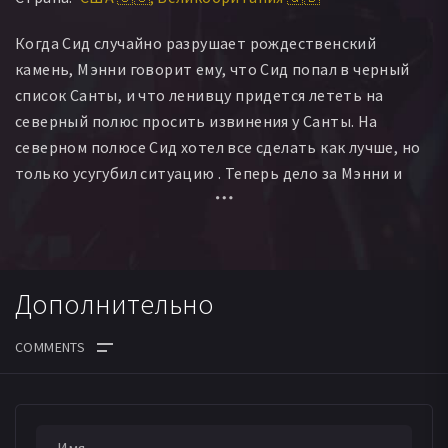
Синди Слэттери
Джонни Гидкомб
Когда Сид случайно разрушает рождественский
Джордан Фридлендер
камень, Мэнни говорит ему, что Сид попал в черный
список Санты, и что ленивцу придется лететь на
северный полюс просить извинения у Санты. На
северном полюсе Сид хотел все сделать как лучше, но
только усугубил ситуацию . Теперь дело за Мэнни и
компанией, только они объединившись сохранят
Рождество для всего мира!
Дополнительно