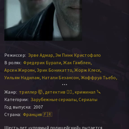
Режиссер:
Эрве Адмар
Эм Пинк Кристофало
В ролях:
Фредерик Бурали
Жак Гамблен
Арсен Жироян
Эрик Боникатто
Жорж Клесе
Уильям Надилам
Натали Безансон
Жоффруа Тьебо
Айса Буссетта
Корина Масьеро
Жанр:
триллер 🤯
детектив 🕵️‍♂️
криминал 🔪
Присцилла Атталь-Сфез
Дидье Констант
Категории:
Зарубежные сериалы
Сериалы
Bruno Le Guern
Морган Сабот
Софи Бурдон
Год выпуска:
2007
Бруно Эспозито
Режиналь Югенен
Страна:
Франция 🇫🇷
Александра Мишель
Полетт Франц
Хелен Дарра
Denis Cacheux
Marie-Pierre Feringue
Шесть лет «упрямый полицейский» пытается