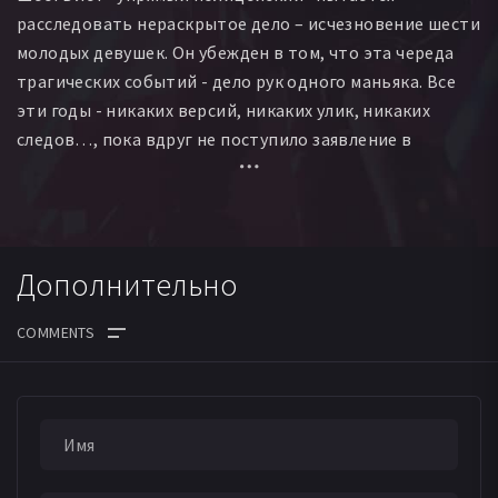
Louise Lemoine Torrès
Véronique Billia
Энни Бертин
расследовать нераскрытое дело – исчезновение шести
Agathe Louvieaux
Бернард Грачик
Danièle Hennebelle
молодых девушек. Он убежден в том, что эта череда
Тьерри Себбан
Самир Джама
Свон Демаршан
трагических событий - дело рук одного маньяка. Все
Бернард Легран
эти годы - никаких версий, никаких улик, никаких
следов…, пока вдруг не поступило заявление в
полицию об исчезновении еще одной молодой
девушки. На сей раз «хитрый убийца» оставил кое-
какой след, сделав свою первую ошибку… Гонка
началась! Кто победит?
Дополнительно
ДАТА ВЫХОДА СЕРИЙ