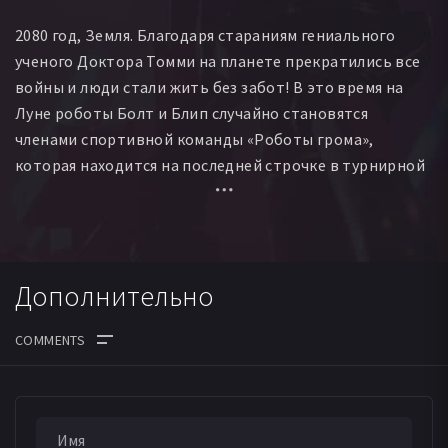
2080 год, Земля. Благодаря стараниям гениального
ученого Доктора Томми на планете прекратились все
войны и люди стали жить без забот! В это время на
Луне роботы Болт и Блип случайно становятся
членами спортивной команды «Роботы грома»,
которая находится на последней строчке в турнирной
таблице игр Лунной Лиги. С помощью своих новых
друзей Болт и Блип становятся чемпионами Лиги. Но
они вдруг узнают, что Луне и Земле угрожает заклятый
враг Доктора Томми - Доктор Блад. «Роботам грома»
Дополнительно
предстоит нарушить планы Доктора Блада по
завоеванию вселенной и спасти Землю и Луну от
уничтожения!