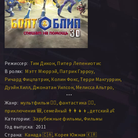
Режиссер:
Тим Дикон
Питер Лепениотис
В ролях:
Мэтт Мюррэй
Патрик Гэрроу
Ричард Фицпатрик
Колин Фокс
Терри Макгуррин
Дуэйн Хилл
Джонатан Уилсон
Мелисса Альтро
Гленн Колсон
Мартин Жюльен
Пол Уэнсли
Жанр:
мультфильм 🧚‍♀️
фантастика 🧙‍♀️
приключения 🎒
семейный 👨‍👩‍👧‍👦
детский 👶
Категории:
Зарубежные фильмы
Фильмы
Год выпуска:
2011
Страна:
Канада 🇨🇦
Корея Южная 🇰🇷