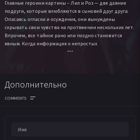
Главные героини картины – Лил и Роз — две давние
Нат Уоттс
Соломон Ли
Калеб Танкред
Этан Дэвис
подруги, которые влюбляются в сыновей друг друга.
Петра Флауер
Карла Берг
Джеймс МакЛуркан
Опасаясь огласки и осуждения, они вынуждены
Бьянка Бейтман
скрывать свои чувства на протяжении нескольких лет.
Впрочем, все тайное рано или поздно становится
явным. Когда информация о непростых
взаимоотношениях квартета становится достоянием
общественности, это не только грозит разрушить
жизни обеих подруг, но и ставит перед сложным
выбором их сыновей…
Дополнительно