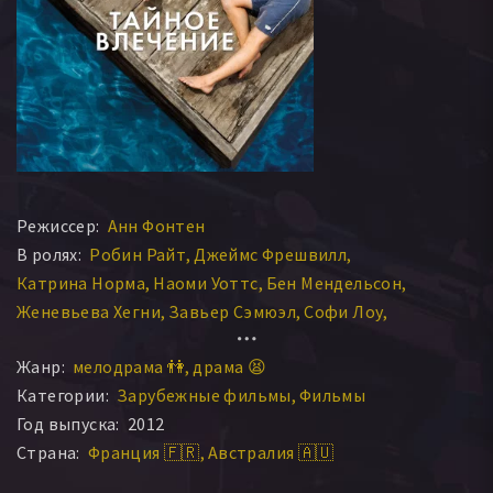
Режиссер:
Анн Фонтен
В ролях:
Робин Райт
Джеймс Фрешвилл
Катрина Норма
Наоми Уоттс
Бен Мендельсон
Женевьева Хегни
Завьер Сэмюэл
Софи Лоу
Мая Стенж
Гари Свит
Мэтт Леветт
Сара Хендерсон
Жанр:
мелодрама 👫
драма 😫
Джессика Тоуви
Элисон Стэнден
Скай Сазерленд
Категории:
Зарубежные фильмы
Фильмы
Ричард Хаггетт
Сэлли Кехилл
Роуэн Уитт
Дэйн Иде
Год выпуска:
2012
Элис Робертс
Исаак Кокинг
Броди Мэтерс
Страна:
Франция 🇫🇷
Австралия 🇦🇺
Чарли Томас
Дрю Фэйрли
Скотт Пирло
Грэхэм Джексон
Харли Инглби
Грэйнджер Ларсен