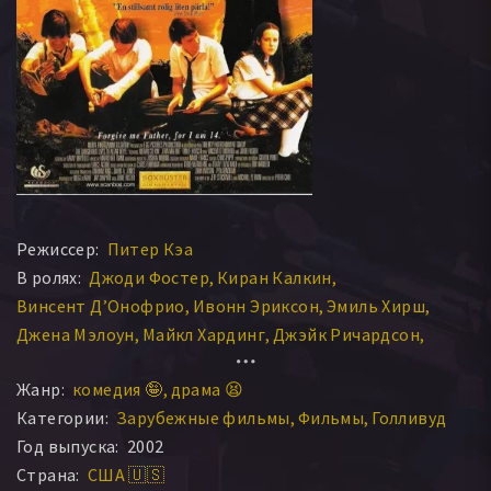
Режиссер:
Питер Кэа
В ролях:
Джоди Фостер
Киран Калкин
Винсент Д’Онофрио
Ивонн Эриксон
Эмиль Хирш
Джена Мэлоун
Майкл Хардинг
Джэйк Ричардсон
Мелисса Сюзанн МакБрайд
Тайлер Лонг
Жанр:
комедия 🤪
драма 😫
Артур Бриджерс
Скотт Симпсон
Чандлер Макинтайр
Категории:
Зарубежные фильмы
Фильмы
Голливуд
Келвин О’Брайант
Мишель Сейдман
Джеффри Уэст
Год выпуска:
2002
Никки Олсон
Карсон Пижотт
Страна:
США 🇺🇸