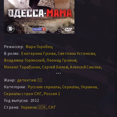
Режиссер:
Марк Горобец
В ролях:
Екатерина Гусева
Светлана Устинова
Владимир Горянский
Леонид Громов
Михаил Тарабукин
Сергей Белов
Алексей Смолка
Агния Кузнецова
Виталий Салий
Станислав Боклан
Жанр:
детектив 🕵️‍♂️
Дмитрий Суржиков
Дмитрий Дюжев
Категории:
Русские сериалы
Сериалы
Украина
Олеся Жураковская
Константин Косинский
Сериалы стран СНГ
Россия 1
Владимир Стержаков
Сергей Калантай
Год выпуска:
2012
Сергей Кагаков
Григорий Зельцер
Виталина Библив
Страна:
Украина 🇺🇦
СНГ
Игорь Ясулович
Ольга Филимонова
Александр Ляпин
Алексей Вертинский
Тимофей Трибунцев