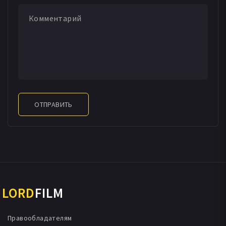
Ирина Токарчук
Николай Завгородний
Павел Коломийчук
Александр Бабий
Руслан Герасименко
Ярослав Белый
Александр Казимиров
Мария Гудыма
Инна Руди
Людмила Курмель
Денис Фалюта
Анатолий Падука
Богдан Паршаков
Юрий Ашихмин
Евгений Власенко
Яков Гопп
Виктор Борисенко
Альберт Вербец
Наталья Завгородняя
Анатолий Пославский
ОТПРАВИТЬ
Николай Седнев
Константин Пивоваров
Сергей Гутько
Алина Егорова
Андрей Маслов-Лисичкин
Сталина Лагошняк
Андрей Садовский
Татьяна Жекова
Елена Гребенюк
Лариса Валевская
Сергей Чверкалюк
Николай Быч
Сергей Калюка
Елена Шаврук
Светлана Дягилева
Лана Крымова
LORD
FILM
Правообладателям