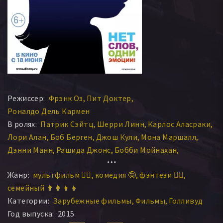
Режиссер:
Фрэнк Оз
Пит Доктер
Роналдо Дель Кармен
В ролях:
Патрик Сэйтц
Шерри Линн
Карлос Аласраки
Лори Алан
Боб Берген
Джош Кули
Мона Маршалл
Дэнни Манн
Рашида Джонс
Бобби Мойнахан
Кит Фергюсон
Дайан Лэйн
Филлис Смит
Жанр:
мультфильм 🧚‍♀️
комедия 🤪
фэнтези 🧝‍♂️
Минди Кейлинг
Эми Полер
Джим Уорд
Льюис Блэк
семейный 👨‍👩‍👧‍👦
Джесс Харнелл
Лорейн Ньюмен
Кайл МакЛоклен
Категории:
Зарубежные фильмы
Фильмы
Голливуд
Билл Хейдер
Фли
Дэйв Гольц
Грегг Бергер
Год выпуска:
2015
Доун Льюис
Брэт «Брук» Паркер
Ричард Кайнд