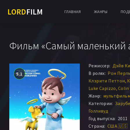
LORD
FILM
ГЛАВНАЯ
ЖАНРЫ
ПОД
Фильм «Самый маленький а
Режиссер:
Дэйв К
В ролях:
Рон Перл
5.1
Клэрити Петтон
К
Luke Capizzo
Colin
Жанр:
мультфильм 
Категории:
Заруб
Голливуд
Год выпуска:
2011
Страна:
США 🇺🇸