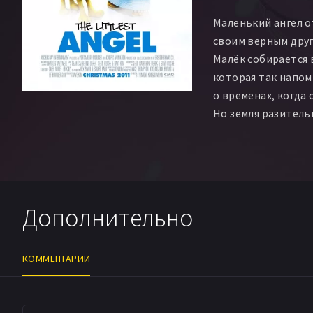
Маленький ангел о
своим верным дру
Малёк собирается 
которая так напом
о временах, когда
Но земля разитель
небес и тут его жи
остается надеятьс
преданного пса Ор
Дополнительно
КОММЕНТАРИИ