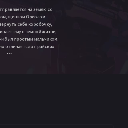
тправляется на землю со
гом, щенком Ореолом.
вернуть себе коробочку,
инает ему о земной жизни,
 он был простым мальчиком.
но отличается от райских
зни грозит опасность,
я лишь на своего
еола и на крепкую дружбу.