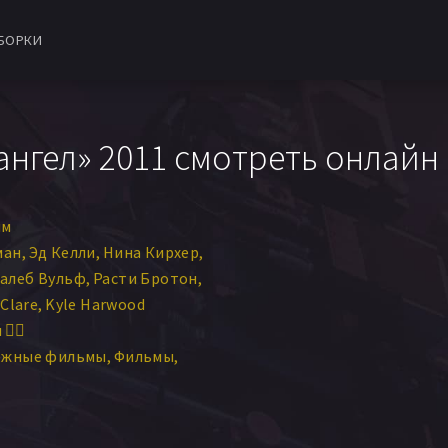
БОРКИ
нгел» 2011 смотреть онлайн
им
ман
Эд Келли
Нина Кирхер
алеб Вульф
Расти Бротон
 Clare
Kyle Harwood
‍♀️
ежные фильмы
Фильмы