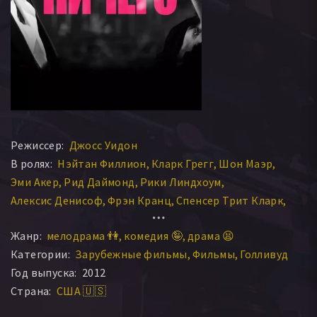
Режиссер:
Джосс Уидон
В ролях:
Нэйтан Филлион
Кларк Грегг
Шон Маэр
Эми Акер
Рид Даймонд
Рики Линдхоум
Алексис Денисоф
Фрэн Кранц
Спенсер Трит Кларк
Джиллиан Морджезе
Жанр:
мелодрама 👫
комедия 🤪
драма 😫
Категории:
Зарубежные фильмы
Фильмы
Голливуд
Год выпуска:
2012
Страна:
США 🇺🇸