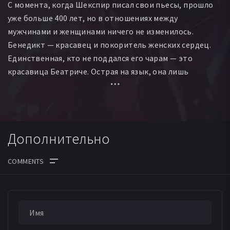
С момента, когда Шекспир писал свои пьесы, прошло
уже больше 400 лет, но в отношениях между
мужчинами и женщинами ничего не изменилось.
Бенедикт — красавец и покоритель женских сердец.
Единственная, кто не поддался его чарам — это
красавица Беатриче. Острая на язык, она лишь
посмеивается над Бенедиктом. Заметив это, их друзья
решают затеять хитроумную игру — с тем, чтобы
сблизить их. Выгорит ли у них дело?
Дополнительно