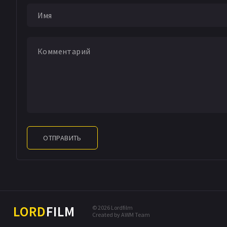
отправляет своего
Оказавшись там, 
от непривычной ан
приезжает навести
сына и, конечно, о
В это же время его
их гостья, девчонк
весело проводят вр
тут же отправляетс
Ширли, мистер Мак
ОТПРАВИТЬ
явится к ним домо
LORD
FILM
© 2026 Lordfilm
Created by AWM Team