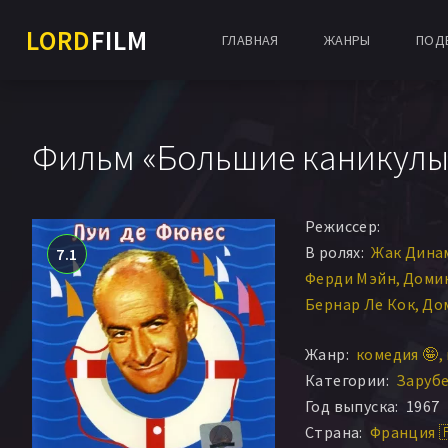
LORD
FILM
ГЛАВНАЯ
ЖАНРЫ
ПОД
Фильм «Большие каникулы»
Режиссер:
В ролях:
Жак Дина
7.1
Ферди Мэйн
Доми
Бернар Ле Кок
До
Клоди Жансак
Мар
Жанр:
комедия 🤪
Барбара Соммерс
Категории:
Заруб
Луи де Фюнес
Эрне
Год выпуска:
1967
Оливье Де Фюнес
Страна:
Франция 
Макс Монтавон
Ги