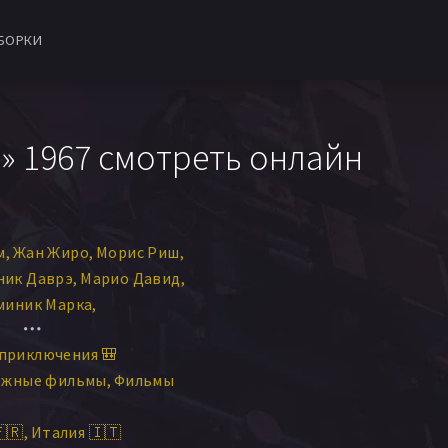
БОРКИ
 1967 смотреть онлайн
м
Жан Жиро
Морис Риш
ник Даврэ
Марио Давид
миник Марка
тина Келли
приключения 🎒
Поль Фуавр
Анри Атталь
ежные фильмы
Фильмы
ст Мензе
Джеки Бланшо
🇷
Италия 🇮🇹
 Делорм
Ги Гроссо