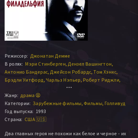
Режиссер:
Джонатан Демме
В ролях:
Мэри Стинберген
Дензел Вашингтон
Антонио Бандерас
Джейсон Робардс
Том Хэнкс
Брэдли Уитфорд
Чарльз Нэпьер
Роберт Риджли
Джоэнн Вудворд
Рон Вотер
Жанр:
драма 😫
Категории:
Зарубежные фильмы
Фильмы
Голливуд
Год выпуска:
1993
Страна:
США 🇺🇸
Два главных героя не похожи как белое и черное - их