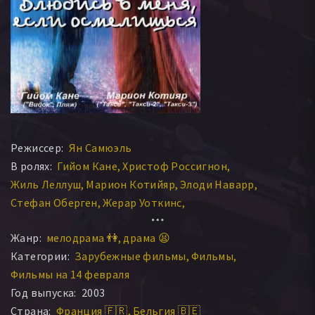
Режиссер:
Ян Самюэль
В ролях:
Гийом Кане
Христоф Россигнон
Жиль Леллуш
Марион Котийяр
Элоди Наварр
Стефан Оберген
Жерар Уоткинс
Эммануэль Грёнвольд
Тибо Верхак
Жанр:
мелодрама 👫
драма 😫
Жозефин Леба-Жоли
Жюлия Фор
Категории:
Зарубежные фильмы
Фильмы
Литиция Венеция Тарновска
Фернан Киндт
Фильмы на 14 февраля
Эммануэль Лемир
Изабель Геталс Карре
Год выпуска:
2003
Мишель Анжели
Натали Натье
Робер Виллар
Страна:
Франция 🇫🇷
Бельгия 🇧🇪
Фридерик Жер
Мануэла Санчез
Филипп Дрек