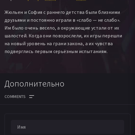
Люк Бромань
Жан-Мишель Флаготье
Жюльен и София с раннего детства были близкими
Изабель Дельваль
Натали Филип
Дэльфин Эртз
друзьями и постоянно играли в «слабо — не слабо».
Матильда Веркиндерен
Мельхиор ЛеБо
Им было очень весело, а окружающие устали от их
Джессика Ринало
Эммануэль Брунин
шалостей. Когда они повзрослели, их игры перешли
Жоффрей Симон
Амандин Куррире
на новый уровень на грани закона, а их чувства
Джессика Вителло
Седрик Ломбард
подверглись первым серьёзным испытаниям.
Дополнительно