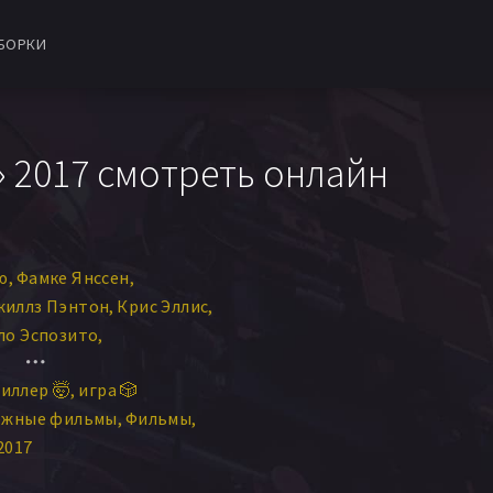
БОРКИ
» 2017 смотреть онлайн
ю
Фамке Янссен
жиллз Пэнтон
Крис Эллис
ло Эспозито
оанна Ньюмарк
иллер 🤯
игра 🎲
рю
Кэйтлин Фицджералд
ежные фильмы
Фильмы
тт Пате
Тревор Лернер
2017
Шон Тайсон
Чела Хорсдэл
она Хоган