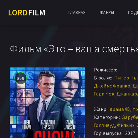
LORD
FILM
ГЛАВНАЯ
ЖАНРЫ
ПОД
Фильм «Это – ваша смерть
Режиссер:
В ролях:
Питер Нь
5.6
Джеймс Франко
Д
Гари Чок
Джанкар
Джош Дюамель
Дж
Жанр:
драма 😫
тр
Кори Грютер-Энд
Категории:
Заруб
Марк Брэндон
Ско
Голливуд
Фильмы 
Сара Уэйн Кэллис
Год выпуска:
2017
Мэтт Андерсон
Фи