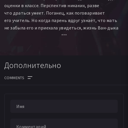
оценки в классе. Перспектив никаких, разве
что драться умеет. Поганец, как поговаривает
его учитель. Но когда парень вдруг узнаёт, что мать
не забыла его и приехала увидеться, жизнь Ван-дыка
начинает меняться. Он хочет стать лучше. И тогда
оказывается, что отец действительно его любит,
учитель — вовсе не такой козёл, чтобы желать
ему смерти, а драться можно и в спортзале.
Дополнительно