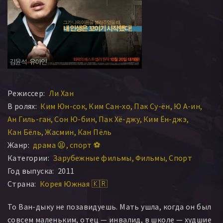
Режиссер:
Ли Хан
В ролях:
Ким Юн-сок
Ким Сан-хо
Пак Су-ён
Ю А-ин
Ан Гиль-ган
Сон Ю-бин
Пак Хё-джу
Ким Ён-джэ
Кан Бёль
Жасмин
Кан Пёль
Жанр:
драма 😫
спорт ⚽
Категории:
Зарубежные фильмы
Фильмы
Спорт
Год выпуска:
2011
Страна:
Корея Южная 🇰🇷
То Ван-дыку не позавидуешь. Мать ушла, когда он был
совсем маленьким, отец — инвалид, в школе — худшие