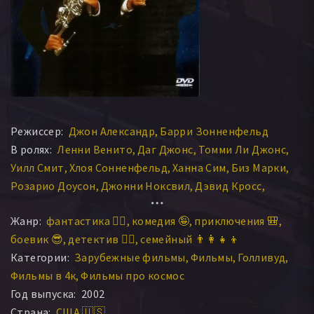
Режиссер:
Джон Александр
Барри Зонненфельд
В ролях:
Ленни Венито
Даг Джонс
Томми Ли Джонс
Уилл Смит
Хлоя Сонненфельд
Ханна Сим
Биз Марки
Розарио Доусон
Джонни Ноксвил
Дэвид Кросс
Тони Шэлуб
Лара Флинн Бойл
Рип Торн
Жанр:
фантастика 🧙‍♀️
комедия 🤪
приключения 🎒
Майкл Джексон
Майкл Бэйли Смит
боевик 😎
детектив 🕵️‍♂️
семейный 👨‍👩‍👧‍👦
Патрик Варбертон
Тим Блэйни
Мэри Стейн
Категории:
Зарубежные фильмы
Фильмы
Голливуд
Джереми Ховард
Даррел Фостер
Ник Кэннон
Фильмы в 4к
Фильмы про космос
Линда Ким
Дерек Мирс
Кевин Гревье
Год выпуска:
2002
Томас Розалес мл.
Джоэль МакКиннон Миллер
Страна:
США 🇺🇸
Джек Келер
Рик Бэйкер
Питер Грейвз