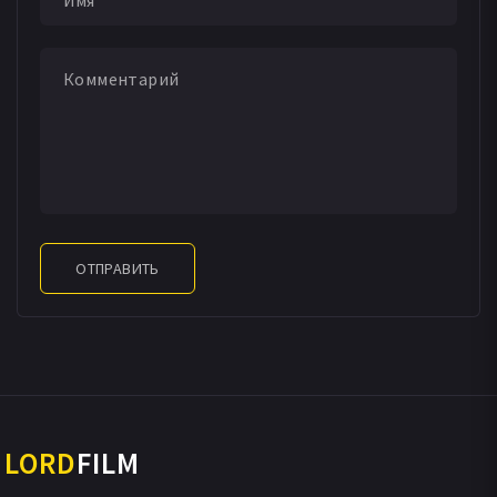
Кевин Коттлир
Джоветт Элиз Кутайер
Стефани Кемп
Андре Блэр
Виктория Джонс
Paul Evans
Шеннон Уотсон
Барт Миксон
Шон Раус
Джон Эндрю Бертон мл.
Уильям Э. Джексон
Нед Горман
Уильям Джексон мл.
Никки Миликан Бедуэлл
Дэвид К. Занди
ОТПРАВИТЬ
LORD
FILM