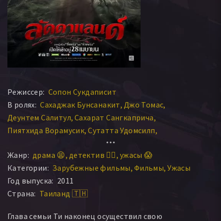
Режиссер:
Сопон Сукдаписит
В ролях:
Сахаджак Бунсанакит
Джо Томас
Деунтем Салитул
Сахарат Сангкаприча
Пиятхида Ворамусик
Сутатта Удомсилп
Атхипич Чутиваткаджорнчай
Чаяниса Микели
Жанр:
драма 😫
детектив 🕵️‍♂️
ужасы 😱
Тирут Виравет
Сасапин Сириванит
Категории:
Зарубежные фильмы
Фильмы
Ужасы
Прарамес Нойарм
Jumrern Rattanatangtrakul
Год выпуска:
2011
Sasiwan Lertwiriyaprapa
Pongsuk Herunyapreak
Страна:
Таиланд 🇹🇭
Tanabadin Yongseabcart
Somwang Namdoang
Nuntiya Tongnhu
Srebao Jaiya
Kittipong Suptavornnin
Глава семьи Ти наконец осуществил свою
Khuntoon Vittammanon
Montida Makein