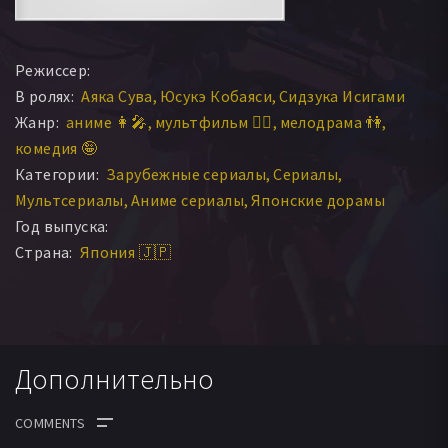
Режиссер:
В ролях:
Аяка Сува
Юсукэ Кобаяси
Сидзука Исигами
Жанр:
аниме 👩‍🎤
мультфильм 🧚‍♀️
мелодрама 👫
комедия 🤪
Категории:
Зарубежные сериалы
Сериалы
Мультсериалы
Аниме сериалы
Японские дорамы
Год выпуска:
Страна:
Япония 🇯🇵
Дополнительно