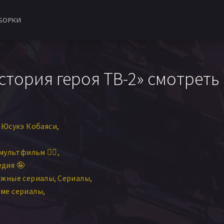
БОРКИ
стория героя ТВ-2» смотреть
Юсукэ Кобаяси
мультфильм 🧚‍♀️
дия 🤪
ежные сериалы
Сериалы
ме сериалы