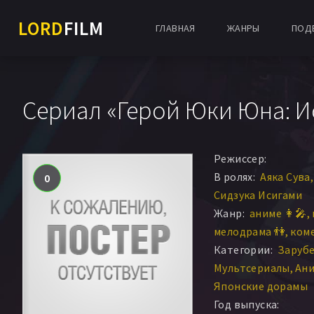
LORD
FILM
ГЛАВНАЯ
ЖАНРЫ
ПОД
Сериал «Герой Юки Юна: И
Режиссер:
В ролях:
Аяка Сува
0
Сидзука Исигами
Жанр:
аниме 👩‍🎤
мелодрама 👫
коме
Категории:
Заруб
Мультсериалы
Ани
Японские дорамы
Год выпуска: