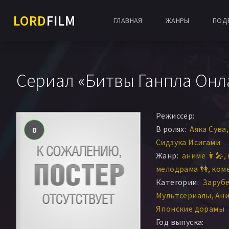
LORD
FILM
ГЛАВНАЯ
ЖАНРЫ
ПОД
Сериал «Битвы Ганпла Онл
Режиссер:
В ролях:
Аяка Сува
0
Сидзука Исигами
Жанр:
аниме 👩‍🎤
мелодрама 👫
коме
Категории:
Заруб
Мультсериалы
Ани
Японские дорамы
Год выпуска: