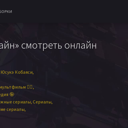
БОРКИ
айн» смотреть онлайн
Юсукэ Кобаяси
мультфильм 🧚‍♀️
дия 🤪
ежные сериалы
Сериалы
ме сериалы