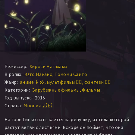
Режиссер:
Хироси Нагахама
В ролях:
Юто Накано
Томоми Саито
Жанр:
аниме 👩‍🎤
мультфильм 🧚‍♀️
фэнтези 🧝‍♂️
Категории:
Зарубежные фильмы
Фильмы
Год выпуска:
2015
Страна:
Япония 🇯🇵
На горе Гинко натыкается на девушку, из тела которой
растут ветви с листьями. Вскоре он поймёт, что она