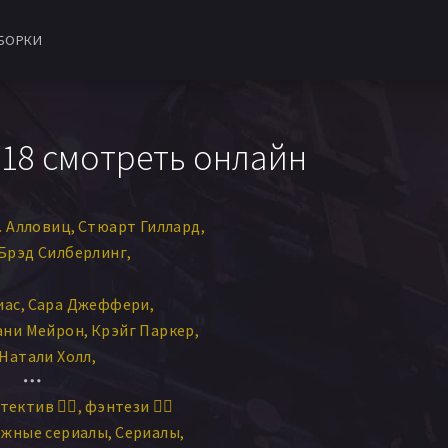
БОРКИ
18 смотреть онлайн
. Алловиц
Стюарт Гиллард
Брэд Силберлинг
иас
Сара Джеффери
ани Мейрон
Крэйг Паркер
Натали Холл
лен Тамаки
Nick Hargrove
тектив 🕵️‍♂️
фэнтези 🧝‍♂️
из Шэннон
ежные сериалы
Сериалы