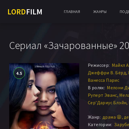
LORD
FILM
ГЛАВНАЯ
ЖАНРЫ
ПОД
Сериал «Зачарованные» 20
Режиссер:
Майкл А
Джеффри В. Бёрд
4.5
Ванесса Парис
В ролях:
Мелони Д
Руперт Эванс
Мел
Сер’Дариус Блэйн
Мадлен Манток
Эл
Жанр:
драма 😫
де
Aleyse Shannon
Ал
Категории:
Заруб