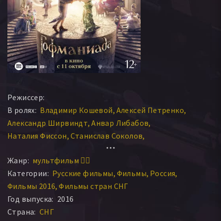
Режиссер:
В ролях:
Владимир Кошевой
Алексей Петренко
Александр Ширвиндт
Анвар Либабов
Наталия Фиссон
Станислав Соколов
Вячеслав Полунин
Павел Любимцев
Анна Артамонова
Жанр:
мультфильм 🧚‍♀️
Категории:
Русские фильмы
Фильмы
Россия
Фильмы 2016
Фильмы стран СНГ
Год выпуска:
2016
Страна:
СНГ