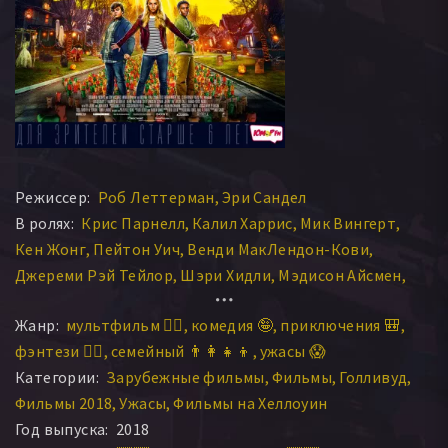
Режиссер:
Роб Леттерман
Эри Сандел
В ролях:
Крис Парнелл
Калил Харрис
Мик Вингерт
Кен Жонг
Пейтон Уич
Венди МакЛендон-Кови
Джереми Рэй Тейлор
Шэри Хидли
Мэдисон Айсмен
Брайс Касс
Мик Уингерт
Жанр:
мультфильм 🧚‍♀️
комедия 🤪
приключения 🎒
фэнтези 🧝‍♂️
семейный 👨‍👩‍👧‍👦
ужасы 😱
Категории:
Зарубежные фильмы
Фильмы
Голливуд
Фильмы 2018
Ужасы
Фильмы на Хеллоуин
Год выпуска:
2018