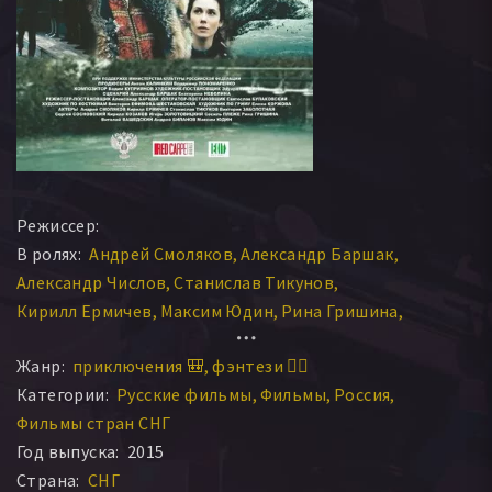
Режиссер:
В ролях:
Андрей Смоляков
Александр Баршак
Александр Числов
Станислав Тикунов
Кирилл Ермичев
Максим Юдин
Рина Гришина
Сергей Сосновский
Виктория Заболотная
Жанр:
приключения 🎒
фэнтези 🧝‍♂️
Виталий Вашедский
Денис Гуторов
Категории:
Русские фильмы
Фильмы
Россия
Фильмы стран СНГ
Год выпуска:
2015
Страна:
СНГ