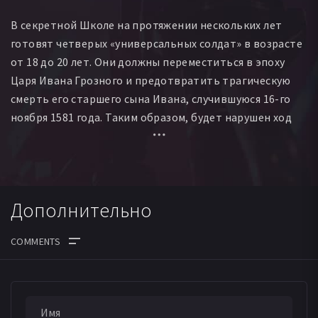
В секретной Школе на протяжении нескольких лет
готовят четверых «универсальных солдат» в возрасте
от 18 до 20 лет. Они должны переместиться в эпоху
Царя Ивана Грозного и предотвратить трагическую
смерть его старшего сына Ивана, случившуюся 16-го
ноября 1581 года. Таким образом, будет нарушен ход
исторических событий. Царевич станет следующим
Царём. Не будет Великой смуты, польской
интервенции, не придут к власти Романовы, а
следовательно удастся избежать революции 1917 года
Дополнительно
и Россия станет совершенно иным государством.