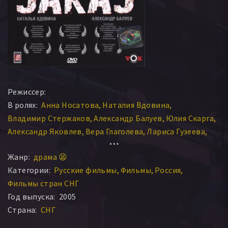
Режиссер:
В ролях:
Анна Носатова
Наталия Вдовина
Владимир Стержаков
Александр Балуев
Юлия Скарга
Александр Яковлев
Вера Глаголева
Лариса Гузеева
Алиса Богарт
Леонид Анисимов
Жанр:
драма 😫
Галина Кобзарь-Слободюк
Александр Носовский
Категории:
Русские фильмы
Фильмы
Россия
Всеволод Кабанов
Павел Шмарёв
Валерий Крупенин
Фильмы стран СНГ
Год выпуска:
2005
Страна:
СНГ