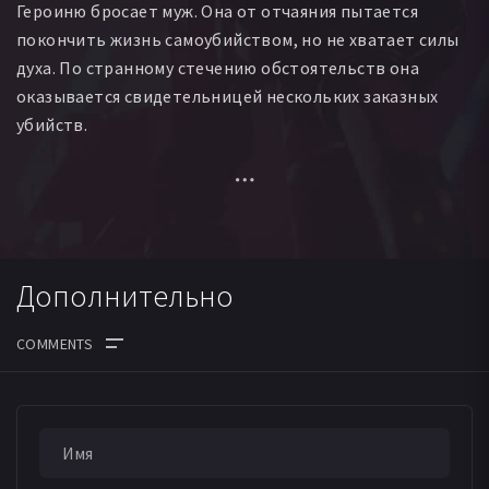
Героиню бросает муж. Она от отчаяния пытается
покончить жизнь самоубийством, но не хватает силы
духа. По странному стечению обстоятельств она
оказывается свидетельницей нескольких заказных
убийств.
Каждый раз на месте преступления она видит одного и
того же человека, который, как ей кажется, эти
преступления и совершает. Она заказывает и
оплачивает ему... свое убийство...
Дополнительно