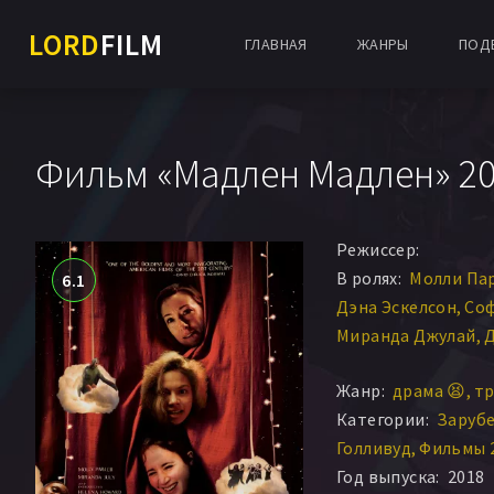
LORD
FILM
ГЛАВНАЯ
ЖАНРЫ
ПОД
Фильм «Мадлен Мадлен» 20
Режиссер:
В ролях:
Молли Па
6.1
Дэна Эскелсон
Соф
Миранда Джулай
Д
Жозефин Декер
И
Жанр:
драма 😫
тр
Мира Лукреция Те
Категории:
Заруб
Helena Howard
Ок
Голливуд
Фильмы 
Фелипе Бонилла
L
Год выпуска:
2018
Рейнальдо Пиньел