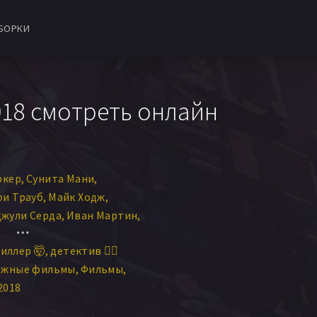
БОРКИ
18 смотреть онлайн
ркер
Сунита Мани
и Трауб
Майк Ходж
жули Серда
Иван Мартин
зольде Чхэ-Лоуренс
иллер 🤯
детектив 🕵️‍♂️
йлор
Кёртисс Кук
ежные фильмы
Фильмы
вуи Окпоквасили
2018
isa Tharps
ла
Блейк Баумгартнер