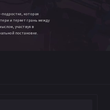
тт Ганн
Jamal Batts
re Jr.
Emily Decker
-подростке, которая
olo Haha
тери и теряет грань между
s
Шарлотта Хорнсби
ыслом, участвуя в
a Steinmetz
ральной постановке.
Rylee Gabrielle