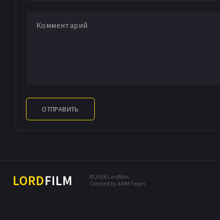
ОТПРАВИТЬ
LORD
FILM
© 2026 Lordfilm
Created by AWM Team