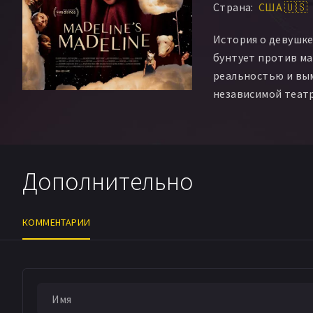
Страна:
США 🇺🇸
Сара Смолл
Сьюзе
Мари Чек
Eston Cla
История о девушке
Jazmyn C Dorsey
L
бунтует против ма
Jaron Elijah Hopkin
реальностью и вым
Athena Phoenix
Ev
независимой теат
Alexandra Tatarsky
Дополнительно
КОММЕНТАРИИ