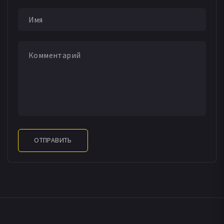
Agatha Ezzedine
Коко Басигара
Wade Lewin
Stefan Capper
Karan Singh Duggall
Yvonne Pexton
Rachel Ruhomon
Luke Bell
Svend Emil Jacobsen
Shaj Goku
Mahmoud Elmesiry
Амар Бейнс
Joseph Alex Pacquette Hinds
Satish Danny Paul
Daniel Hayde
Sunil Kumar
Jan Cabral
Demii Lee Walker
David Orrells
Mandana Ghomshei
Neal Piron
Каржан Вали
Nazerene Williams
Fabio Abraham
Chloe Stannage
ОТПРАВИТЬ