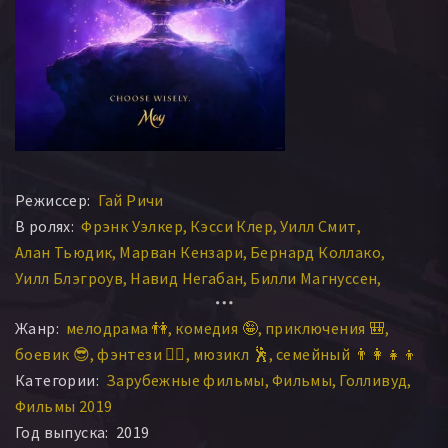
Режиссер:
Гай Ричи
В ролях:
Фрэнк Уэлкер
Кэсси Клер
Уилл Смит
Алан Тьюдик
Марван Кензари
Бернард Коллако
Уилл Блэгроув
Навид Негабан
Билли Магнуссен
Назим Педрад
Амар Адатиа
Нуман Аджар
Жанр:
мелодрама 👫
комедия 🤪
приключения 🎒
Наоми Скотт
Джои Анса
Rene Costa
Паулина Бонева
боевик 😎
фэнтези 🧝‍♂️
мюзикл 🕺
семейный 👨‍👩‍👧‍👦
Кевин Матадин
Амед Хашими
Робби Хэйнс
Категории:
Зарубежные фильмы
Фильмы
Голливуд
Амер Чадха-Патель
Хитен Патель
Джексон Кай
Фильмы 2019
Камиль Лемешевский
Фран Тарг
Мена Массуд
Год выпуска:
2019
Адам Коллинз
Родриг Андрисан
Джаг Патель