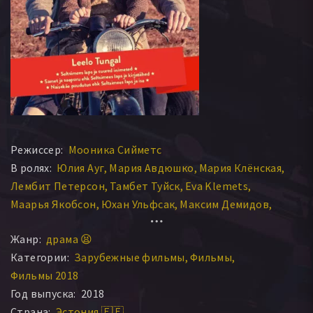
Режиссер:
Мооника Сийметс
В ролях:
Юлия Ауг
Мария Авдюшко
Мария Клёнская
Лембит Петерсон
Тамбет Туйск
Eva Klemets
Маарья Якобсон
Юхан Ульфсак
Максим Демидов
Helena Maria Reisner
Лийна Вахтрик
Арго Адли
Жанр:
драма 😫
Индрек Таалмаа
Аарне Соро
Кадри Адамсон
Категории:
Зарубежные фильмы
Фильмы
Фильмы 2018
Год выпуска:
2018
Страна:
Эстония 🇪🇪