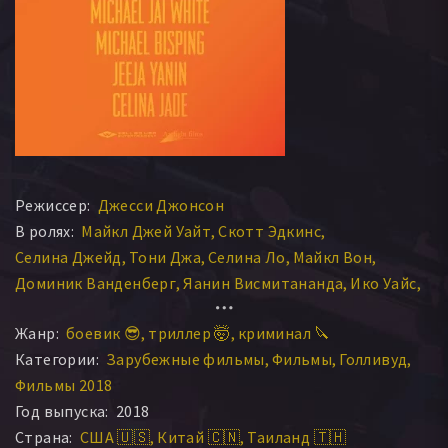
Режиссер:
Джесси Джонсон
В ролях:
Майкл Джей Уайт
Скотт Эдкинс
Селина Джейд
Тони Джа
Селина Ло
Майкл Вон
Доминик Ванденберг
Яанин Висмитананда
Ико Уайс
Майкл Биспинг
Рон Смуренбург
Тайгер Чэнь
Жанр:
боевик 😎
триллер 🤯
криминал 🔪
Моника Мок
Дэниэл Уайт
Тайгер Ху Чен
Селина Жаде
Категории:
Зарубежные фильмы
Фильмы
Голливуд
Йанин Висмитананда
Фильмы 2018
Год выпуска:
2018
Страна:
США 🇺🇸
Китай 🇨🇳
Таиланд 🇹🇭