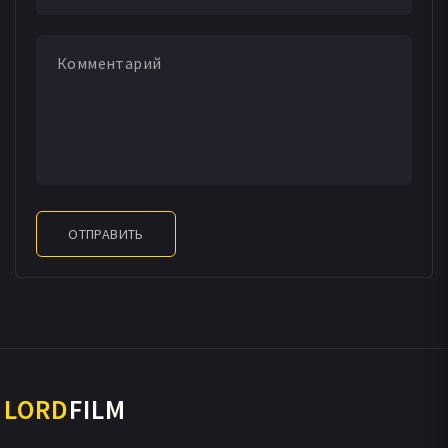
самого полицейского участка, где содержатся Паю и
Фэй.
ОТПРАВИТЬ
LORD
FILM