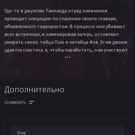
Где-то в джунглях Таиланда отряд наёмников
проводит операцию по спасению своего главаря,
объявленного террористом. В процессе они убивают
всех встречных, и заминировав лагерь, оставляют
умирать своих: тайца Паю и китайца Фэя. Этим двоим
удаётся спастись и, чтобы заработать, они участвуют
в боях без правил, где на них и выходит Джака -
выживший после нападения на лагерь боец,
мечтающий отомстить за смерть жены. Выпив с
новым знакомым, с утра Паю и Фэй попадают в
Дополнительно
полицейский участок. В это время уже знакомый нам
отряд наёмников пытается убить китайскую
наследницу миллионов Сянь, которая хочет потратить
своё состояние на развитие региона и этим положить
конец преступности. Почти все телохранители
девушки убиты, а сама она чудом добирается до того