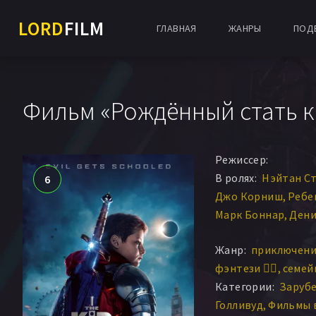
LORD
FILM
ГЛАВНАЯ
ЖАНРЫ
ПОД
Фильм «Рождённый стать к
Режиссер:
В ролях:
Нэйтан С
6
Джо Корниш
Ребе
Марк Боннар
Дени
Нома Думезвени
Р
Жанр:
приключени
Dean Chaumoo
Луи
фэнтези 🧝‍♂️
семейн
Энгус Имри
Дин Ч
Категории:
Заруб
Голливуд
Фильмы 