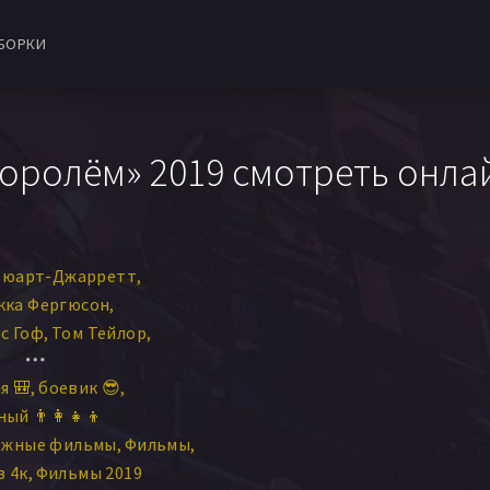
БОРКИ
оролём» 2019 смотреть онла
тюарт-Джарретт
кка Фергюсон
с Гоф
Том Тейлор
ианна Доррис
я 🎒
боевик 😎
с Эшборн Серкис
ый 👨‍👩‍👧‍👦
ауму
ежные фильмы
Фильмы
в 4к
Фильмы 2019