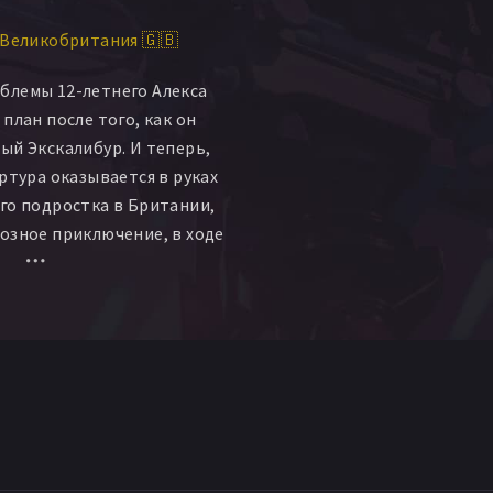
Великобритания 🇬🇧
блемы 12-летнего Алекса
план после того, как он
ый Экскалибур. И теперь,
ртура оказывается в руках
го подростка в Британии,
озное приключение, в ходе
его друзья должны
средневековую волшебницу
 ей уничтожить мир.