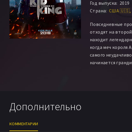
Год выпуска:
2019
Страна:
США 🇺🇸
Повседневные про
отходят на второй 
находит легендарн
когда меч короля А
самого неудачливо
начинается гранди
которого Алекс и 
остановить злую 
Моргану и не дать
Дополнительно
КОММЕНТАРИИ