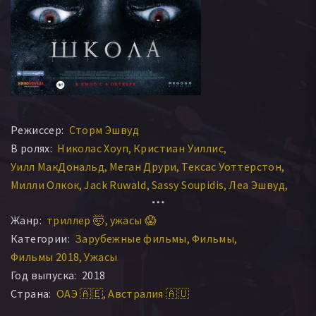
Режиссер:
Сторм Эшвуд
В ролях:
Николас Хоуп
Кристиан Уиллис
Уилл МакДональд
Меган Друри
Тексас Уоттерстон
Милли Олкок
Jack Ruwald
Sassy Soupidis
Леа Эшвуд
Гарри Колхаун
Джаспер Ллойд
Alexia Santosuosso
Жанр:
триллер 🤯
ужасы 😱
Honey Poa
Шерил Крэйг
Джек Рувальд
Категории:
Зарубежные фильмы
Фильмы
Алексия Сантосуоссо
Айви Ли
Тереза МакКарти
Фильмы 2018
Ужасы
Арна Роджерс
Ванесса Роджерс
Kerstyn Walsh
Год выпуска:
2018
Шанель Мюллер
Fortis Jooste
Jac Cabrita
Страна:
ОАЭ 🇦🇪
Австралия 🇦🇺