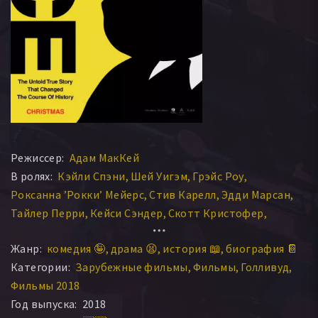
Режиссер:
Адам МакКей
В ролях:
Кэйли Спэни
Шей Уигэм
Грэйс Роу
Роксанна ’Рокки’ Мейерс
Стив Карелл
Эдди Марсан
Тайлер Перри
Кейси Сэндер
Скотт Кристофер
Сэм Рокуэлл
Наоми Уоттс
Джиллиан Арменанте
Жанр:
комедия 🤪
драма 😫
история 📖
биография 📔
Билл Кэмп
Джастин Кирк
Кристиан Бэйл
Кайл С. Мор
Категории:
Зарубежные фильмы
Фильмы
Голливуд
Элисон Пилл
Фэй Мастерсон
Эми Адамс
Фильмы 2018
Джесси Племонс
Марк Брэмхолл
Хиллари Клинтон
Год выпуска:
2018
Дон МакМанус
Виолет Хикс
Лиза Гэй Хэмилтон